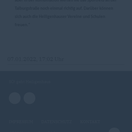
aber in der Kombination werten sie das Sportfeld an der
Talburgstraße noch einmal richtig auf. Darüber können
sich auch die Heiligenhauser Vereine und Schulen
freuen."
07.01.2022, 17:02 Uhr
SO! geht Heiligenhaus
IMPRESSUM
DATENSCHUTZ
KONTAKT