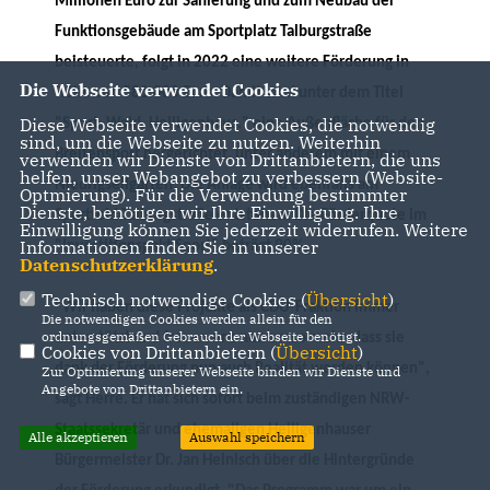
Millionen Euro zur Sanierung und zum Neubau der
Funktionsgebäude am Sportplatz Talburgstraße
beisteuerte, folgt in 2022 eine weitere Förderung in
Die Webseite verwendet Cookies
Höhe von 581.000 Euro. Damit wird unter dem Titel
Diese Webseite verwendet Cookies, die notwendig
"Sport. Wald. Heiligenhaus." eine Außenfläche für den
sind, um die Webseite zu nutzen. Weiterhin
Breitensport hergerichtet, unter anderem mit einem
verwenden wir Dienste von Drittanbietern, die uns
helfen, unser Webangebot zu verbessern (Website-
Niedrigseilgarten. Die Anlage wird ebenfalls am
Optmierung). Für die Verwendung bestimmter
Dienste, benötigen wir Ihre Einwilligung. Ihre
Sportfeld Talburgstraße entstehen. Die Förderquote im
Einwilligung können Sie jederzeit widerrufen. Weitere
Informationen finden Sie in unserer
"Investitionspakt Sport" beträgt 90%.
Datenschutzerklärung
.
Technisch notwendige Cookies (
Übersicht
)
"Wir haben diese Projekte als CDU-Fraktion immer
Die notwendigen Cookies werden allein für den
ordnungsgemäßen Gebrauch der Webseite benötigt.
unterstützt und freuen uns nun umso mehr, dass sie
Cookies von Drittanbietern (
Übersicht
)
dank der Förderung nun auch Realität werden können",
Zur Optimierung unserer Webseite binden wir Dienste und
Angebote von Drittanbietern ein.
sagt Herre. Er hat sich sofort beim zuständigen NRW-
Staatssekretär und ehemaligen Heiligenhauser
Alle akzeptieren
Auswahl speichern
Bürgermeister Dr. Jan Heinisch über die Hintergründe