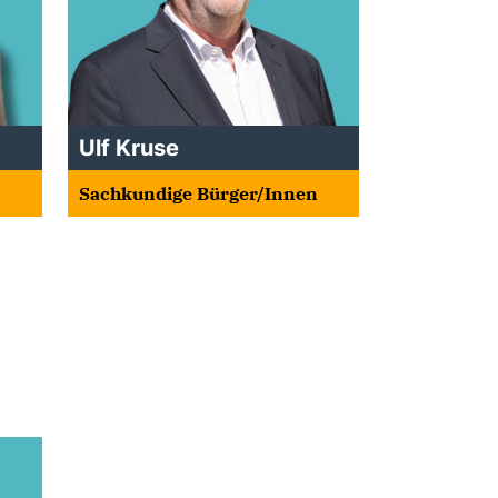
Ulf Kruse
n
Sachkundige Bürger/Innen