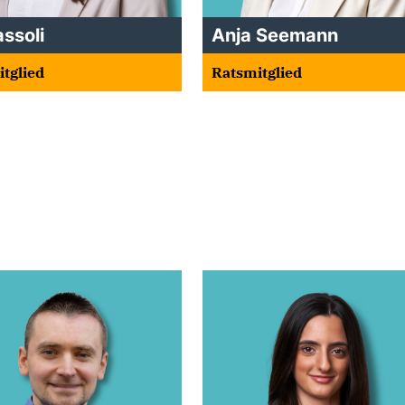
assoli
Anja Seemann
tglied
Ratsmitglied