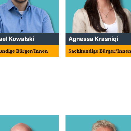
ael Kowalski
Agnessa Krasniqi
undige Bürger/Innen
Sachkundige Bürger/Inne