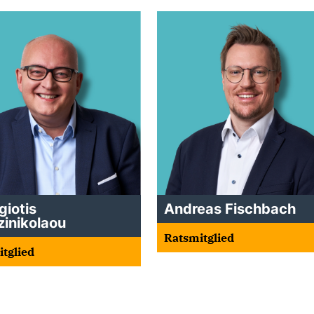
giotis
Andreas Fischbach
zinikolaou
Ratsmitglied
tglied