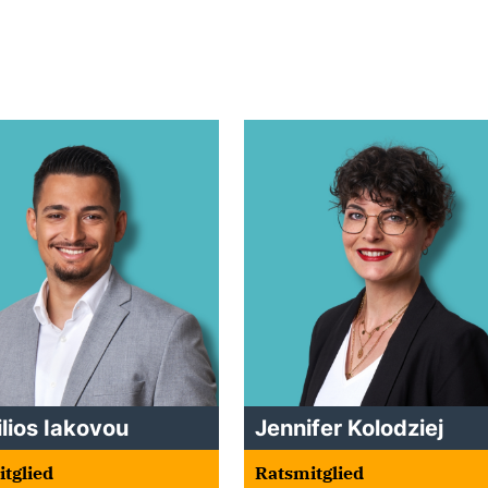
lios Iakovou
Jennifer Kolodziej
tglied
Ratsmitglied