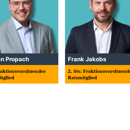
an Propach
Frank Jakobs
raktionsvorsitzender
2. Stv. Fraktionsvorsitzend
tglied
Ratsmitglied