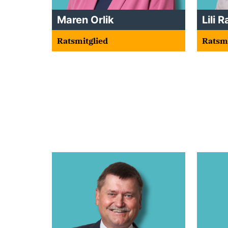
Maren Orlik
Lili R
Ratsmitglied
Ratsmi